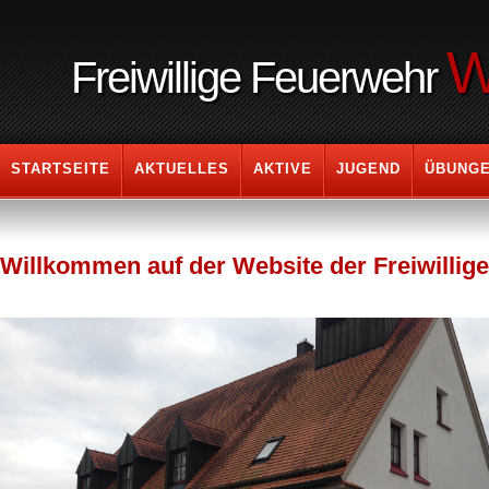
W
Freiwillige Feuerwehr
STARTSEITE
AKTUELLES
AKTIVE
JUGEND
ÜBUNG
Willkommen auf der Website der Freiwillig