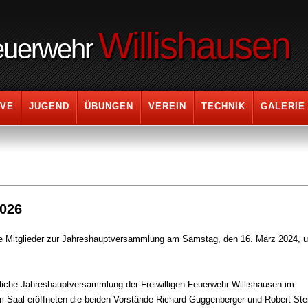
Willishausen
Feuerwehr
IVE
JUGEND
ÜBUNGEN
VEREIN
TECHNIK
GALERIE
026
alle Mitglieder zur Jahreshauptversammlung am Samstag, den 16. März 2024, 
liche Jahreshauptversammlung der Freiwilligen Feuerwehr Willishausen im
em Saal eröffneten die beiden Vorstände Richard Guggenberger und Robert Ste