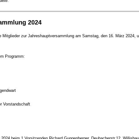
dete.
sammlung 2024
alle Mitglieder zur Jahreshauptversammlung am Samstag, den 16. März 2024, 
dem Programm:
ugendwart
er Vorstandschaft
03.2024 beim 1.Vorsitzenden Richard Guggenberger, Deubacherstr.12, Willisha