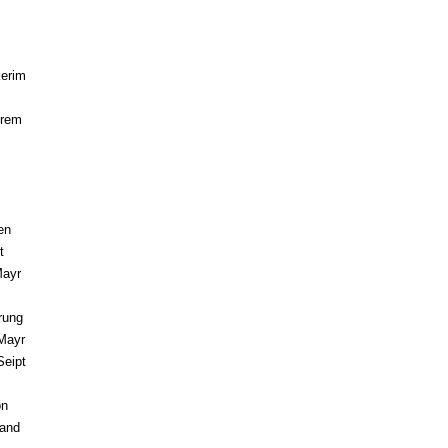
Kerim
erem
en
t
Mayr
rung
 Mayr
Seipt
on
tand