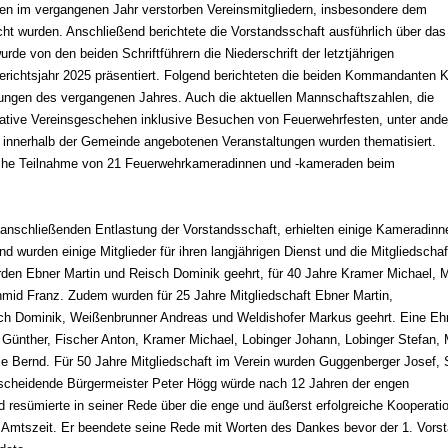
den im vergangenen Jahr verstorben Vereinsmitgliedern, insbesondere dem
 wurden. Anschließend berichtete die Vorstandsschaft ausführlich über das
e von den beiden Schriftführern die Niederschrift der letztjährigen
ichtsjahr 2025 präsentiert. Folgend berichteten die beiden Kommandanten 
bungen des vergangenen Jahres. Auch die aktuellen Mannschaftszahlen, die
rative Vereinsgeschehen inklusive Besuchen von Feuerwehrfesten, unter and
 innerhalb der Gemeinde angebotenen Veranstaltungen wurden thematisiert.
iche Teilnahme von 21 Feuerwehrkameradinnen und -kameraden beim
nschließenden Entlastung der Vorstandsschaft, erhielten einige Kameradinn
wurden einige Mitglieder für ihren langjährigen Dienst und die Mitgliedschaf
rden Ebner Martin und Reisch Dominik geehrt, für 40 Jahre Kramer Michael, 
hmid Franz. Zudem wurden für 25 Jahre Mitgliedschaft Ebner Martin,
h Dominik, Weißenbrunner Andreas und Weldishofer Markus geehrt. Eine Eh
e Günther, Fischer Anton, Kramer Michael, Lobinger Johann, Lobinger Stefan,
le Bernd. Für 50 Jahre Mitgliedschaft im Verein wurden Guggenberger Josef, 
 scheidende Bürgermeister Peter Högg würde nach 12 Jahren der engen
resümierte in seiner Rede über die enge und äußerst erfolgreiche Kooperati
Amtszeit. Er beendete seine Rede mit Worten des Dankes bevor der 1. Vors