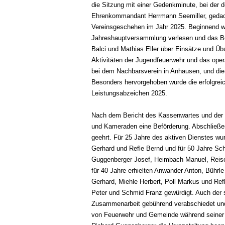
die Sitzung mit einer Gedenkminute, bei der 
Ehrenkommandant Herrmann Seemiller, gedacht
Vereinsgeschehen im Jahr 2025. Beginnend wurd
Jahreshauptversammlung verlesen und das Ber
Balci und Mathias Eller über Einsätze und Ü
Aktivitäten der Jugendfeuerwehr und das ope
bei dem Nachbarsverein in Anhausen, und die
Besonders hervorgehoben wurde die erfolgre
Leistungsabzeichen 2025.
Nach dem Bericht des Kassenwartes und der a
und Kameraden eine Beförderung. Abschließend 
geehrt. Für 25 Jahre des aktiven Dienstes wu
Gerhard und Refle Bernd und für 50 Jahre Sc
Guggenberger Josef, Heimbach Manuel, Reisc
für 40 Jahre erhielten Anwander Anton, Bührl
Gerhard, Miehle Herbert, Poll Markus und Ref
Peter und Schmid Franz gewürdigt. Auch der
Zusammenarbeit gebührend verabschiedet und 
von Feuerwehr und Gemeinde während seiner 